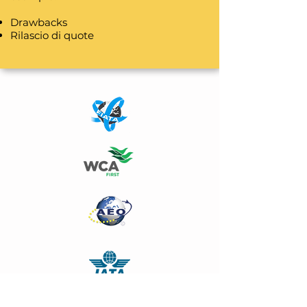
Drawbacks
Rilascio di quote