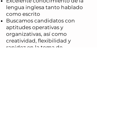
Excelente conocimiento de la
lengua inglesa tanto hablado
como escrito
Buscamos candidatos con
aptitudes operativas y
organizativas, así como
creatividad, flexibilidad y
rapidez en la toma de
decisiones. También es
fundamental la propensión a la
colaboración y el trabajo en
equipo.
APLICAR AHORA
Aster Logistics Srl - PI e CF:
IT04458160969 -
PAID-UP CAPITAL €100.000 - REA